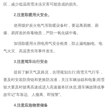
区，减少低温雨雪冰冻灾害可能造成的损失。
2.注意取暖用火安全。
使用煤炉炭火电气等取暖设备时，要远离易燃、易
爆、易挥发的有毒物质，严防一氧化碳中毒。
加强取暖用火用电用气安全检查，防止漏电触电、电
气火灾、高温烫伤等事件发生。
3.注意驾车出行安全
提前了解天气及路况，合理规划出行
;雨雪天气行车，
要及时安装防滑链和更换防冻液，关注车辆油箱和电量;雨雪
较大要及时驶离高速或进入高速服务区休息;遇车辆故障或事
故牢记“车靠边、人撤离、即报警”。
4.注意应急物资储备