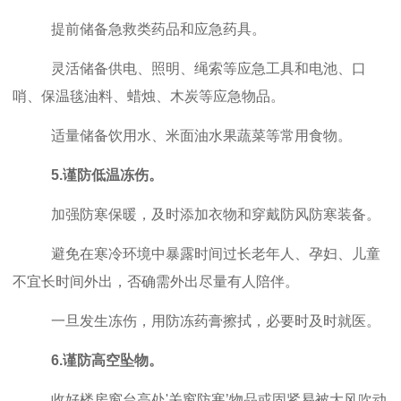
提前储备急救类药品和应急药具。
灵活储备供电、照明、绳索等应急工具和电池、口
哨、保温毯油料、蜡烛、木炭等应急物品。
适量储备饮用水、米面油水果蔬菜等常用食物。
5.谨防低温冻伤。
加强防寒保暖，及时添加衣物和穿戴防风防寒装备。
避免在寒冷环境中暴露时间过长老年人、孕妇、儿童
不宜长时间外出，否确需外出尽量有人陪伴。
一旦发生冻伤，用防冻药膏擦拭，必要时及时就医。
6.谨防高空坠物。
收好楼房窗台高处
'关窗防寒’物品或固紧易被大风吹动